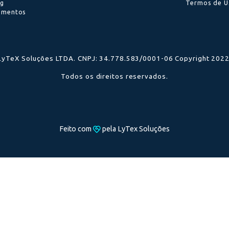
Navegação
Contato
Soluções e Serviços
suporte@lytex.com.br
Empresa
0800 591 5280
Preços e Taxas
Suporte
0800 591 5280
Seja um Parceiro
Blog
Segmentos
LyTeX Soluções LTDA. CNPJ: 34.778.583/0001-06 Co
Todos os direitos reservados.