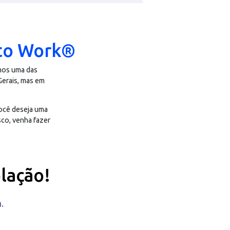
am melhores resultados após integrarem com o
Tex Pagamentos.
 Place to Work®
dicando que somos uma das
Aço, em Minas Gerais, mas em
stelação. Se você deseja uma
er junto conosco, venha fazer