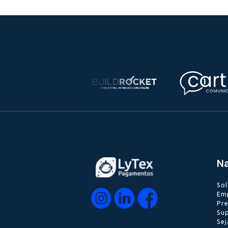
Ver descrição
da vaga
Faltam 146 dias para encerrar e