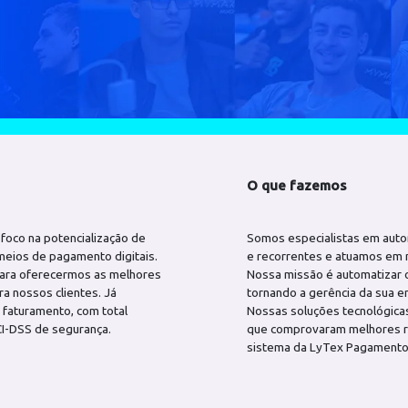
Conosco
O que faze
ch com foco na potencialização de
Somos especia
o com meios de pagamento digitais.
e recorrentes
vação para oferecermos as melhores
Nossa missão 
nto para nossos clientes. Já
tornando a ger
ões em faturamento, com total
Nossas soluçõ