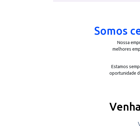
segurança e certificação interna
Somos 
Noss
melhor
Estamos
oportuni