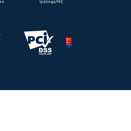
Informações
Endereço
Política de Cookies
Avenida Castelo
Política de Privacidade
Branco, nº 762 -
API de Integrações
Ap 701, Sala
Gerir cookies
701- Bairro
Política de PLDFT
Horto –
Termos de Uso
Ipatinga/MG
pyright 2022.