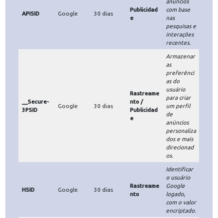
usuário
Rastreame
Google
SID
Google
30 dias
nto
logado,
com o valor
encriptado.
Armazenar
as
preferênci
as do
usuário
para criar
__Secure-
Publicidad
Google
30 dias
um perfil
1PSID
e
de
anúncios
direcionad
os e
personaliza
dos.
Verificar a
autenticida
de do
usuário e
Rastreame