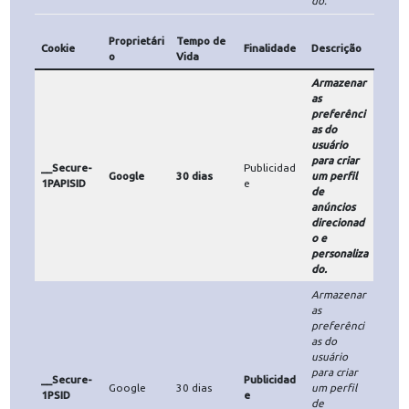
dos e mais
direcionad
os.
Identificar
o usuário
Rastreame
Google
HSID
Google
30 dias
nto
logado,
com o valor
encriptado.
Armazenar
as
preferênci
as do
usuário
para criar
Publicidad
SSID
Google
30 dias
um perfil
e
de
anúncios
direcionad
o e
personaliza
do.