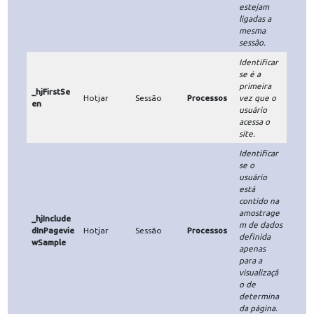
__Secure-
Publicidad
Google
30 dias
um perfil
1PAPISID
e
de
anúncios
direcionad
o e
personaliza
do.
Armazenar
as
preferênci
as do
usuário
para criar
__Secure-
Publicidad
Google
30 dias
um perfil
1PSID
e
de
anúncios
direcionad
o e
personaliza
do.
Identificar
o usuário