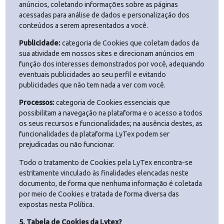
preencher formulários, receber informações e conteúdos
personalizados, além de fixação do idioma preferido ou a
região em que o usuário está localizado.
Segurança:
categoria de Cookies utilizados para tornar
seu contato e utilização com os sites mais rápidas e
seguras. Por exemplo, utilizamos esse tipo de cookie para
verificar a sua identidade, buscando evitar a utilização
fraudulenta de credenciais de login e proteger seus dados
de terceiros não autorizados.
Rastreamento:
categoria de Cookies que registram a sua
atividade dentro dos nossos sites, como cliques em links 
anúncios, coletando informações sobre as páginas
acessadas para análise de dados e personalização dos
conteúdos a serem apresentados a você.
Publicidade:
categoria de Cookies que coletam dados da
sua atividade em nossos sites e direcionam anúncios em
função dos interesses demonstrados por você, adequand