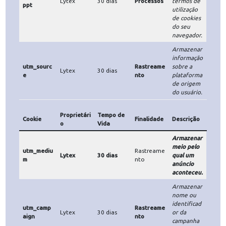
se é a
primeira
_hjFirstSe
Hotjar
Sessão
Processos
vez que o
en
usuário
acessa o
site.
Identificar
se o
usuário
está
contido na
amostrage
_hjInclude
m de dados
dInPagevie
Hotjar
Sessão
Processos
definida
wSample
apenas
para a
visualizaçã
o de
determina
da página.
Identificar
se o