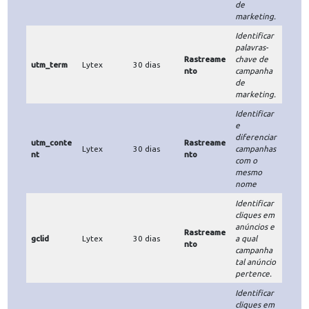
usuário
está
_hjInclude
contido na
dInSession
Hotjar
Sessão
Processos
amostrage
Sample
m de dados
para o site
por
completo.
Identificar
se é a
primeira
vez que o
_hjAbsolut
usuário
eSessionIn
Hotjar
Sessão
Processos
está
Progress
visualizand
o uma
determina
da página.
Identificar
se o
usuário
aceitou os
cookieace