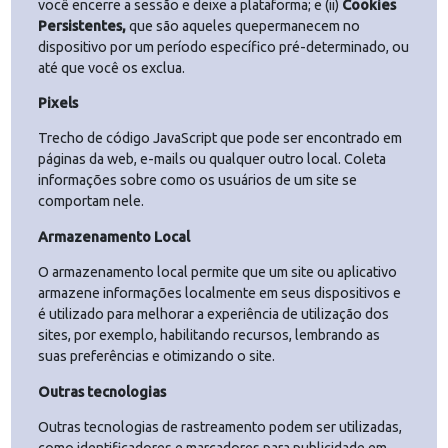
Pequenos arquivos adicionados a seu dispositivo quando
você acessa os sites da LyTex. Qualquer navegador que
acesse nossas páginas na web poderá receber nossos
Cookies ou de terceiros, como parceiros ou prestadores
de serviços.
Utilizamos Cookies de dois tipos:(i)
Cookies de Sessão
,
que são aqueles que permanecem no dispositivo até que
você encerre a sessão e deixe a plataforma; e (ii)
Cookies
Persistentes,
que são aqueles quepermanecem no
dispositivo por um período específico pré-determinado, o
até que você os exclua.
Pixels
Trecho de código JavaScript que pode ser encontrado em
páginas da web, e-mails ou qualquer outro local. Coleta
informações sobre como os usuários de um site se
comportam nele.