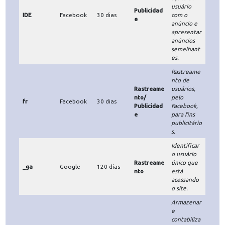
o usuário e
rastrear
suas ações
na
prism_{sit
Activecam
Rastreame
plataforma
30 dias
e_id}
paign
nto
, enviando
essas
informaçõe
s para o
Active
Campaign.
Pixel de
medições
Rastreame
_fbp
Facebook
30 dias
de acesso
nto
do
Facebook.
Registrar,
relatar e
avaliar as
ações do
usuário
Publicidad
IDE
Facebook
30 dias
com o
e