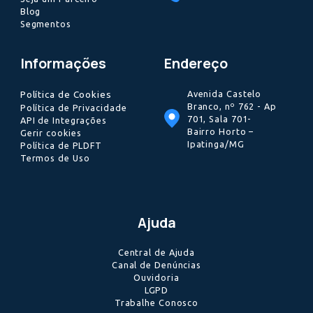
(iv)Tutorial para gestão de Cookies no navegador
Opera
;
(v)Tutorial para gestão de Cookies no navegador
Microsoft
Edge
;
7.
Disposições Finais
Para a LyTex, sua privacidade e autonomia sobre seus
Dados são fundamentais. Por isso, estamos sempre nos
atualizando para manter os mais altos padrões de
segurança.
Assim, reservamo-nos o direito de alterar esta Política de
Cookies a qualquer tempo. As atualizações passarão a ser
válidas, eficazes e vinculantes somente após serem
comunicadas a você por meio de notificações na
plataforma, ou comunicação via e-mail. Em caso de dúvida
sobre esta Política de Cookies, basta nos contactar por
meio
desta página
ou via e-mail, pelo endereço eletrônic
suporte@lytex.com.br
, incluindo, no assunto, o motivo do
contato.