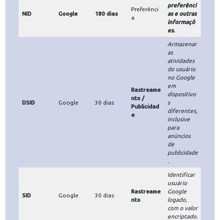
r o número
de
_ga_{site_i
Rastreame
Google
120 dias
visualizaçõ
d}
nto
es da
página,
enviando
ao Google
Analytics.
Armazenar
cliques nos
Rastreame
_gcl_au
Google
50 dias
anúncios
nto
para medir
conversão.
Personaliza
r anúncios
com base
Publicidad
1P_JAR
Google
30 dias
nas
e
preferênci
as do
usuário.
Proprietári
Tempo de