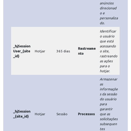
Armazenar
as
preferênci
as do
usuário
para criar
Publicidad
SAPISID
Google
30 dias
um perfil
e
de
anúncios
direcionad
o e
personaliza
do.
Proprietári
Tempo de
Cookie
Finalidade
Descrição
o
Vida
Armazenar
as
preferênci
as do
usuário
para criar