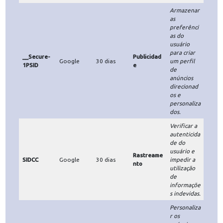
Cookie
Finalidade
Descrição
o
Vida
Armazenar
preferênci
Preferênci
NID
Google
180 dias
as e outras
a
informaçõ
es.
Armazenar
as
atividades
do usuário
no Google
em
Rastreame
dispositivo
nto /
DSID
Google
30 dias
s
Publicidad
diferentes,
e
inclusive
para
anúncios
de
publicidade
.
Identificar