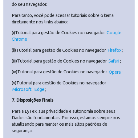
campanha
tal anúncio
pertence.
Identificar
cliques em
anúncios
do
Rastreame
fbclid
Lytex
30 dias
Facebook e
nto
a qual
campanha
tal anúncio
pertence.
6.
Como gerenciar as permissões de Cookies
A utilização dos Cookies está sujeita ao seu
consentimento. Embora seja possível que seu navegador
esteja inicialmente configurado para aceitar Cookies de
forma automática, você pode, a qualquer momento, rever
suas permissões de Cookies.
Ao visitar pela primeira vez a plataforma LyTex, você terá