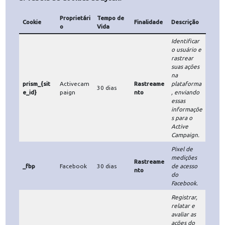
eventuais publicidades ao seu perfil e evitando
publicidades que não tem nada a ver com você.
Processos:
categoria de Cookies essenciais que
possibilitam a navegação na plataforma e o acesso a todo
os seus recursos e funcionalidades; na ausência destes, a
funcionalidades da plataforma LyTex podem ser
prejudicadas ou não funcionar.
Todo o tratamento de Cookies pela LyTex encontra-se
estritamente vinculado às finalidades elencadas neste
documento, de forma que nenhuma informação é coletad
por meio de Cookies e tratada de forma diversa das
expostas nesta Política.
5.
Tabela de Cookies da Lytex?
Proprietári
Tempo de
Cookie
Finalidade
Descrição
o
Vida
Identificar