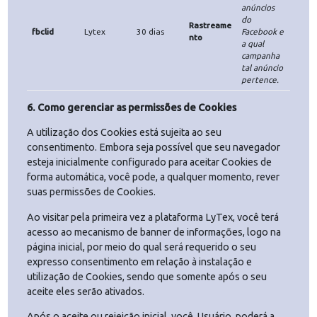
Lytex
30 dias
Processos
termos de
ppt
utilização
de cookies
do seu
navegador.
Armazenar
informação
utm_sourc
Rastreame
sobre a
Lytex
30 dias
e
nto
plataforma
de origem
do usuário.
Proprietári
Tempo de
Cookie
Finalidade
Descrição
o
Vida
Armazenar
meio pelo
utm_mediu
Rastreame
Lytex
30 dias
qual um
m
nto
anúncio
aconteceu.
Armazenar
nome ou
identificad