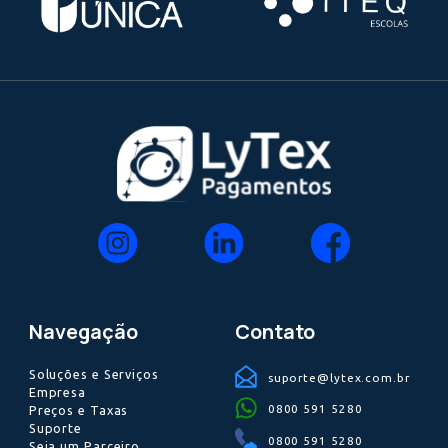
Para gerenciar suas permissões de Cookies basta acessar
o site da LyTex e selecionar suas preferências no item
“Gerir Cookies” no rodapé, disponível em todas as página
da plataforma.
Como já mencionado, é comum que navegadores aceitem
Cookies de forma automática, portanto, você pode, ainda,
escolher modificar as suas permissões de Cookies
alterando as configurações na área de gestão de Cookies
do seu navegador.
Para tanto, você pode acessar tutoriais sobre o tema
diretamente nos links abaixo:
(i)Tutorial para gestão de Cookies no navegador
Google
Chrome
;
(ii)Tutorial para gestão de Cookies no navegador
Firefox
;
(iii)Tutorial para gestão de Cookies no navegador
Safari
;