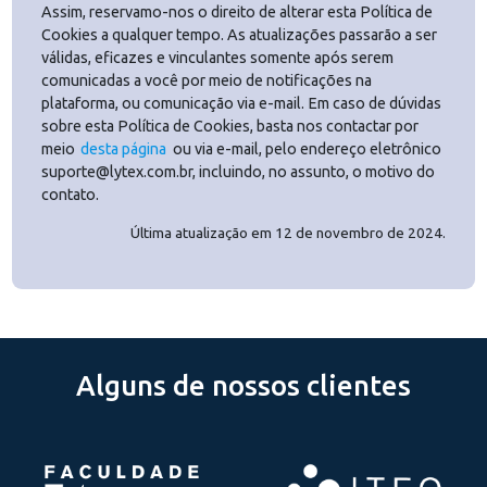
acesso ao mecanismo de banner de informações, logo na
página inicial, por meio do qual será requerido o seu
expresso consentimento em relação à instalação e
utilização de Cookies, sendo que somente após o seu
aceite eles serão ativados.
Após o aceite ou rejeição inicial, você, Usuário, poderá a
qualquer momento optar por alterar tal permissão –
escolhendo ativar ou bloquear todos ou somente tipos
específicos de Cookies configurados.
Contudo, ao revogar o consentimento para a coleta
automatizada de dados via Cookies, é importante que voc
tenha ciência que tal revogação pode acarretar a restrição
de acesso ou o funcionamento incorreto de determinadas
funcionalidades da LyTex, bem como a perda na qualidade
de sua experiência na plataforma, visto que tal tratamento
de Dados se dá, primordialmente, com intenção de
personalizar e melhorar a experiência dos Usuários.