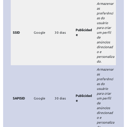
SIDCC
Google
30 dias
impedir a
nto
utilização
de
informaçõe
s indevidas.
Personaliza
r os
anúncios
Publicidad
com base
APISID
Google
30 dias
e
nas
pesquisas e
interações
recentes.
Armazenar
as
preferênci
as do
usuário
Rastreame
para criar
__Secure-
nto /
Google
30 dias
um perfil
3PSID
Publicidad
de
e
anúncios
personaliza