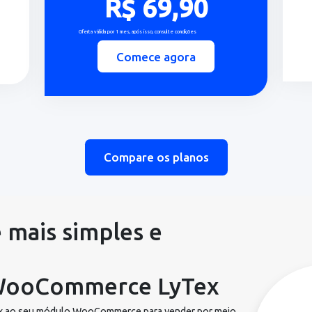
controle seu financeiro para
crescer.
nas
Esse plano é ideal para empresas em
 querem
crescimento que precisam de
ira
automação, gestão financeira e
flexibilidade.
 e
Tudo do Essencial +
SPLIT de pagamentos
(E-
Subcontas
Usuários ilimitados
API avançada com suporte
técnico
R$99,90
R$ 69,90
Oferta válida por 1 mes, após isso, consulte condições
Comece agora