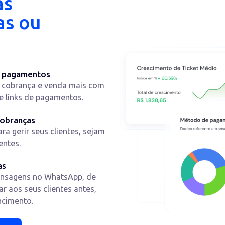
Cadastre-se
suas
icas ou
mas de pagamentos
ções de cobrança e venda mais com
ncário e links de pagamentos.
tes e cobranças
ta para gerir seus clientes, sejam