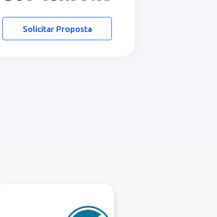
atendimento estratégico e
condições personalizadas.
Esse plano é ideal para grandes
operações que buscam performance,
escalabilidade e suporte estratégico.
Tudo do Empresarial +
Taxas negociadas
Gerente de conta dedicado
SLA de atendimento
prioritário
Sob consulta
Solicitar Proposta