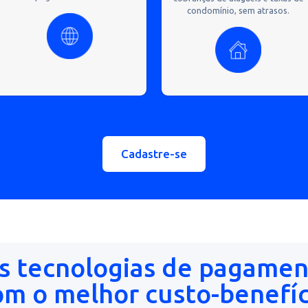
ntes segmentos e model
Provedores de internet
Imobiliá
condom
Ofereça diversas modalidades de
pagamentos para seus clientes e
Facilite seus rec
envie lembretes para incentivar
recorrência e a
os pagamentos em dia.
cobranças de alug
condomínio, s