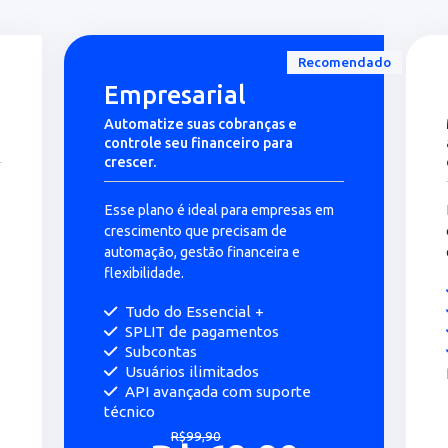
Cadastre-se
ais tecnologias de pa
com o melhor custo-be
Recomen
Empresarial
imples
Automatize suas cobranças e