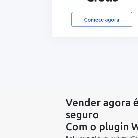
e profissional.
Esse plano é ideal para peque
empresas e profissionais que
iniciar suas cobranças de mane
segura e prática.
Emissão de boletos, Pix
cartão
lembretes automáticos 
mail, WhatsApp, SMS)
API básica
dashboards financeiros
Grátis
Comece agora