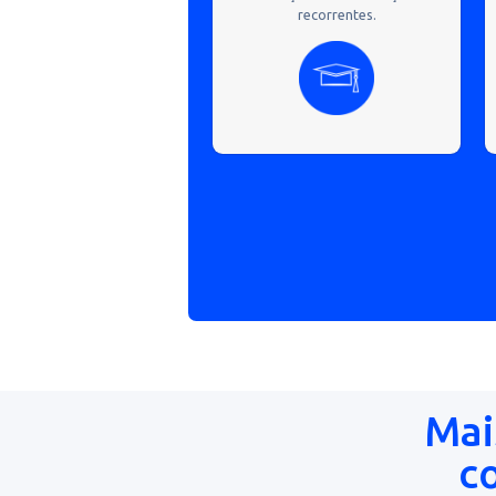
difere
Instituições de ensino
Organize suas mensalidades e
previna a inadimplência na sua
faculdade ou escola com nossas
soluções em cobranças
recorrentes.