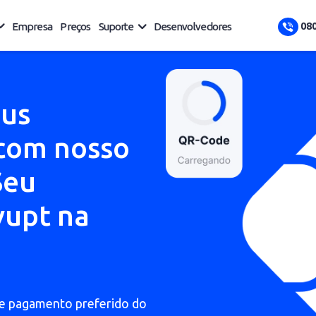
uções
Empresa
Preços
Suporte
Desenvolvedores
 seus
s com nosso
. Seu
t-vupt na