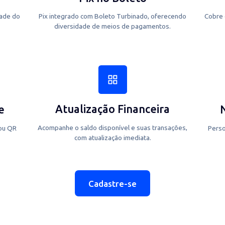
Pix no Boleto
praticidade do
Pix integrado com Boleto Turbinado, oferecen
diversidade de meios de pagamentos.
Atualização Financeira
nente
Acompanhe o saldo disponível e suas transaçõ
ves Pix ou QR
com atualização imediata.