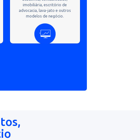
os de negócios
rias e
+ Outros modelos de
ínios
negócio
ebimentos com a
Integre nossas soluções com o
utomatize as
software da sua clínica,
uéis e taxas de
academia, contabilidade,
em atrasos.
imobiliária, escritório de
advocacia, lava-jato e outros
modelos de negócio.