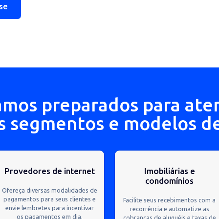
recorrentes.
lizadas
MS e mensagens no WhatsApp, de
 enviar aos seus clientes antes,
 de vencimento.
stre-se
stamos preparados par