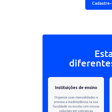
cobranças avulsas ou 
Notificações persona
Configure e-mails, S
forma automática, para
no dia ou após a data
Cada
E