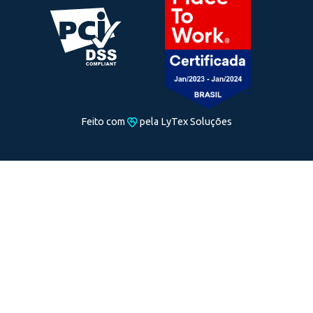
Navegação
Contato
Soluções e Serviços
suporte@lytex.com.b
Empresa
0800 591 5280
Preços e Taxas
Suporte
0800 591 5280
Seja um Parceiro
Blog
Segmentos
Informações
Endereço