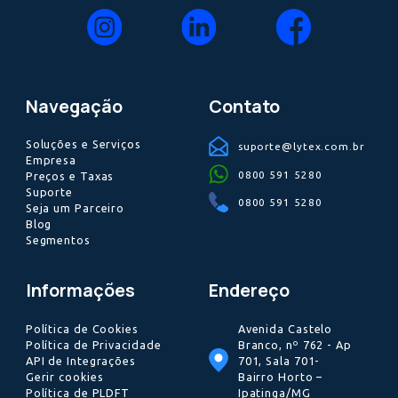
com a LyTex
+ 1.000
empresas atendidas
+ 3 anos
de mercado
+ 93%
de taxa de satisfação
500 Milhões