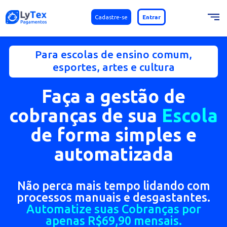
Cadastre-se
Entrar
Para escolas de ensino comum,
esportes, artes e cultura
Faça a gestão de
cobranças de sua
Esco
de forma simples e
automatizada
Não perca mais tempo lidando co
processos manuais e desgastante