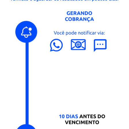
Emissão e envio de notas fiscais
Emita a nota fiscal das mensalidades dos seus alunos
de forma automática e sem complicação;
Usuários e estabelecimentos ilimitados
Emita a nota fiscal das mensalidades dos seus alunos
de forma automática e sem complicação;
TESTAR 15 DIAS GRÁTIS
Reduza sua inadimplênci