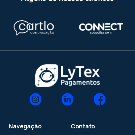
1
2
3
...
8
Assine nossa newsletter e rece
conteúdos voltados para o seu