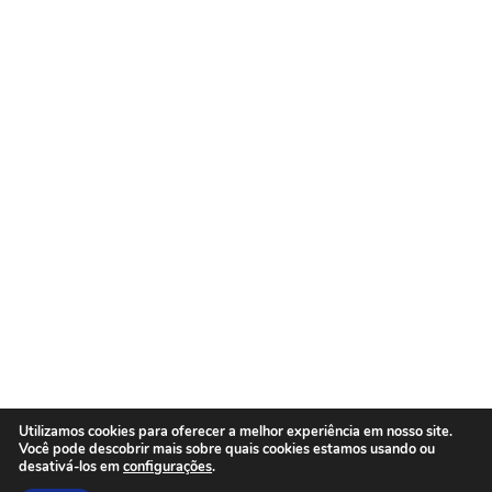
LyTeX Soluções LTDA. CNPJ: 34.778.583/0001-06
Copyright 2022.
Todos os direitos reservados.
Feito com
pela LyTex Soluções