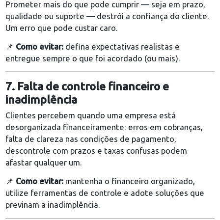
Empresas que ignoram o cliente depois da compra
perdem oportunidades de fidelização e indicação. 
pós-venda é tão importante quanto a venda em si.
📌
Como evitar:
envie mensagens de agradeciment
solicite feedbacks e ofereça vantagens para cliente
recorrentes.
6. Não entregar o que promete
Prometer mais do que pode cumprir — seja em praz
qualidade ou suporte — destrói a confiança do clien
Um erro que pode custar caro.
📌
Como evitar:
defina expectativas realistas e
entregue sempre o que foi acordado (ou mais).
7. Falta de controle financeiro e