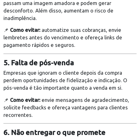
📌
Como evitar:
aceite múltiplas formas de pagame
como cartão (à vista e parcelado), Pix e boleto, para
atender diferentes perfis de clientes.
4. Processos de cobrança mal
estruturados
Cobranças manuais, desorganizadas ou repetitivas
passam uma imagem amadora e podem gerar
desconforto. Além disso, aumentam o risco de
inadimplência.
📌
Como evitar:
automatize suas cobranças, envie
lembretes antes do vencimento e ofereça links de
pagamento rápidos e seguros.
5. Falta de pós-venda