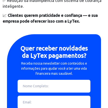
empresas que querem crescer com
controle finance
menos inadimplência e mais formas de cobrar seus
clientes
.
Com a LyTex, você conta com:
✅ Múltiplas formas de pagamento: Pix, boleto, cart
(inclusive parcelado);
✅ Cobranças automáticas com lembretes e
vencimentos organizados;
✅ Pagamento recorrente para serviços mensais;
✅ Plataforma intuitiva com relatórios financeiros e
tempo real;
✅ Redução da inadimplência com sistema de cobra
inteligente.
📈
Clientes querem praticidade e confiança — e su
empresa pode oferecer isso com a LyTex.