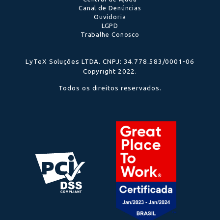
Navegação
Contato
Soluções e Serviços
suporte@lytex.com.b
Empresa
0800 591 5280
Preços e Taxas
Suporte
0800 591 5280
Seja um Parceiro
Blog
Segmentos