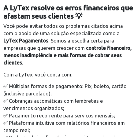
inadimplência
Clientes percebem quando uma empresa está
desorganizada financeiramente: erros em cobrança
falta de clareza nas condições de pagamento,
descontrole com prazos e taxas confusas podem
afastar qualquer um.
📌
Como evitar:
mantenha o financeiro organizado,
utilize ferramentas de controle e adote soluções q
previnam a inadimplência.
A LyTex resolve os erros financeiros 
afastam seus clientes 💡
Você pode evitar todos os problemas citados acima
com o apoio de uma solução especializada como a
LyTex Pagamentos
. Somos a escolha certa para